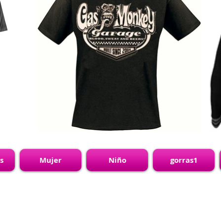
s
Mujer
Niño
gorras1