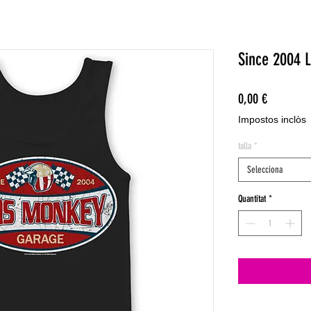
Since 2004 L
Price
0,00 €
Impostos inclòs
talla
*
Selecciona
Quantitat
*