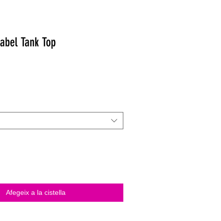
abel Tank Top
Afegeix a la cistella