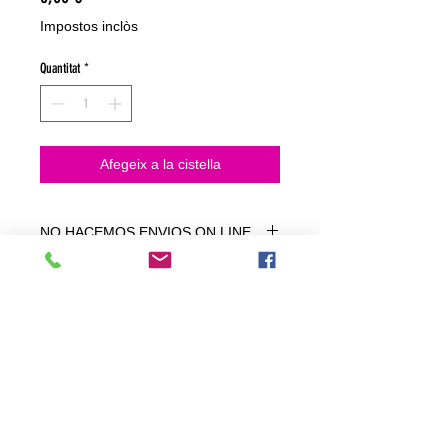
Impostos inclòs
Quantitat
*
Afegeix a la cistella
NO HACEMOS ENVIOS ON LINE
NO HACEMOS ENVÍOS ON LINE
tienda fisica
C. dels traginers, 4 1780 Roses (Girona)
+34658 201 700
/
info@zeasinot.com