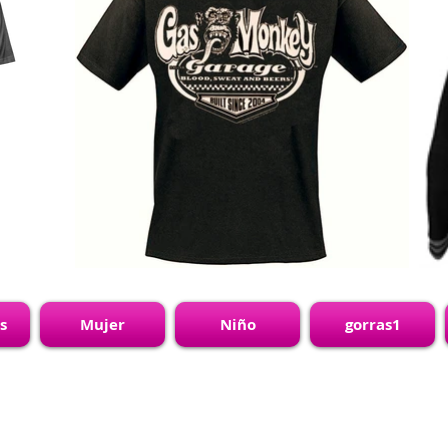
s
Mujer
Niño
gorras1