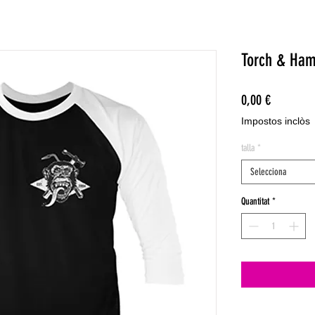
Torch & Ham
Price
0,00 €
Impostos inclòs
talla
*
Selecciona
Quantitat
*