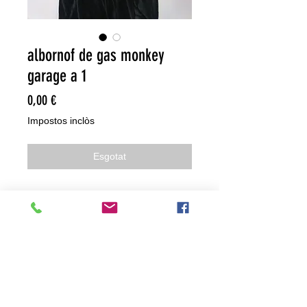
albornof de gas monkey
garage a 1
Price
0,00 €
Impostos inclòs
Esgotat
NO HACEMOS ENVIOS ON LINE
NO HACEMOS ENVÍOS ON LINE
tienda fisica
C. dels traginers, 4 1780 Roses (Girona)
+34658 201 700
/
info@zeasinot.com